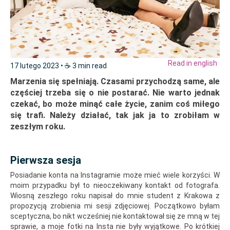
Read in english
17 lutego 2023
• ☕️ 3 min read
Marzenia się spełniają. Czasami przychodzą same, ale
częściej trzeba się o nie postarać. Nie warto jednak
czekać, bo może minąć całe życie, zanim coś miłego
się trafi. Należy działać, tak jak ja to zrobiłam w
zeszłym roku.
Pierwsza sesja
Posiadanie konta na Instagramie może mieć wiele korzyści. W
moim przypadku był to nieoczekiwany kontakt od fotografa.
Wiosną zeszłego roku napisał do mnie student z Krakowa z
propozycją zrobienia mi sesji zdjęciowej. Początkowo byłam
sceptyczna, bo nikt wcześniej nie kontaktował się ze mną w tej
sprawie, a moje fotki na Insta nie były wyjątkowe. Po krótkiej