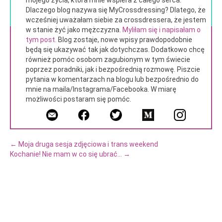
mojego życia, która mnie wspiera z całego serca.
Dlaczego blog nazywa się MyCrossdressing? Dlatego, że
wcześniej uważałam siebie za crossdressera, że jestem
w stanie żyć jako mężczyzna.
Myliłam się i napisałam o
tym post.
Blog zostaje, nowe wpisy prawdopodobnie
będą się ukazywać tak jak dotychczas. Dodatkowo chcę
również pomóc osobom zagubionym w tym świecie
poprzez poradniki, jak i bezpośrednią rozmowę. Piszcie
pytania w komentarzach na blogu lub bezpośrednio do
mnie na maila/Instagrama/Facebooka. W miarę
możliwości postaram się pomóc.
←
Moja druga sesja zdjęciowa i trans weekend
Kochanie! Nie mam w co się ubrać...
→