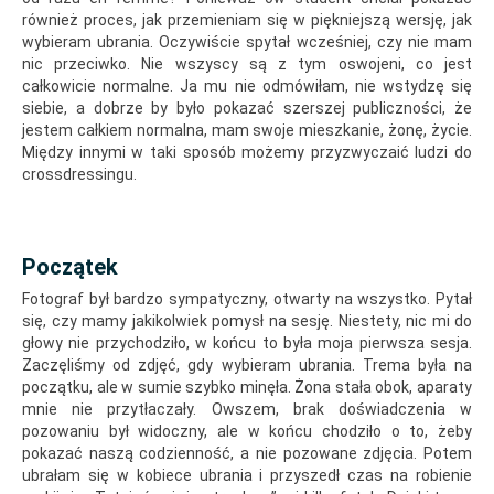
również proces, jak przemieniam się w piękniejszą wersję, jak
wybieram ubrania. Oczywiście spytał wcześniej, czy nie mam
nic przeciwko. Nie wszyscy są z tym oswojeni, co jest
całkowicie normalne. Ja mu nie odmówiłam, nie wstydzę się
siebie, a dobrze by było pokazać szerszej publiczności, że
jestem całkiem normalna, mam swoje mieszkanie, żonę, życie.
Między innymi w taki sposób możemy przyzwyczaić ludzi do
crossdressingu.
Początek
Fotograf był bardzo sympatyczny, otwarty na wszystko. Pytał
się, czy mamy jakikolwiek pomysł na sesję. Niestety, nic mi do
głowy nie przychodziło, w końcu to była moja pierwsza sesja.
Zaczęliśmy od zdjęć, gdy wybieram ubrania. Trema była na
początku, ale w sumie szybko minęła. Żona stała obok, aparaty
mnie nie przytłaczały. Owszem, brak doświadczenia w
pozowaniu był widoczny, ale w końcu chodziło o to, żeby
pokazać naszą codzienność, a nie pozowane zdjęcia. Potem
ubrałam się w kobiece ubrania i przyszedł czas na robienie