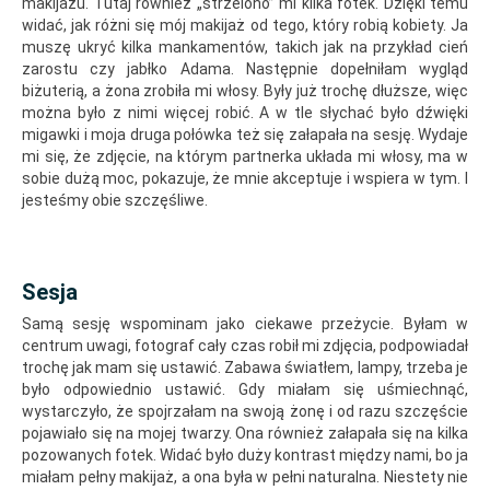
makijażu. Tutaj również „strzelono” mi kilka fotek. Dzięki temu
widać, jak różni się mój makijaż od tego, który robią kobiety. Ja
muszę ukryć kilka mankamentów, takich jak na przykład cień
zarostu czy jabłko Adama. Następnie dopełniłam wygląd
biżuterią, a żona zrobiła mi włosy. Były już trochę dłuższe, więc
można było z nimi więcej robić. A w tle słychać było dźwięki
migawki i moja druga połówka też się załapała na sesję. Wydaje
mi się, że zdjęcie, na którym partnerka układa mi włosy, ma w
sobie dużą moc, pokazuje, że mnie akceptuje i wspiera w tym. I
jesteśmy obie szczęśliwe.
Sesja
Samą sesję wspominam jako ciekawe przeżycie. Byłam w
centrum uwagi, fotograf cały czas robił mi zdjęcia, podpowiadał
trochę jak mam się ustawić. Zabawa światłem, lampy, trzeba je
było odpowiednio ustawić. Gdy miałam się uśmiechnąć,
wystarczyło, że spojrzałam na swoją żonę i od razu szczęście
pojawiało się na mojej twarzy. Ona również załapała się na kilka
pozowanych fotek. Widać było duży kontrast między nami, bo ja
miałam pełny makijaż, a ona była w pełni naturalna. Niestety nie