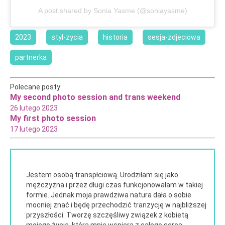
A post shared by Sonia Yasme (@soniayasme)
2023
styl-zycia
historia
sesja-zdjeciowa
partnerka
Polecane posty
:
My second photo session and trans weekend
26 lutego 2023
My first photo session
17 lutego 2023
Jestem osobą transpłciową. Urodziłam się jako
mężczyzna i przez długi czas funkcjonowałam w takiej
formie. Jednak moja prawdziwa natura dała o sobie
mocniej znać i będę przechodzić tranzycję w najbliższej
przyszłości. Tworzę szczęśliwy związek z kobietą