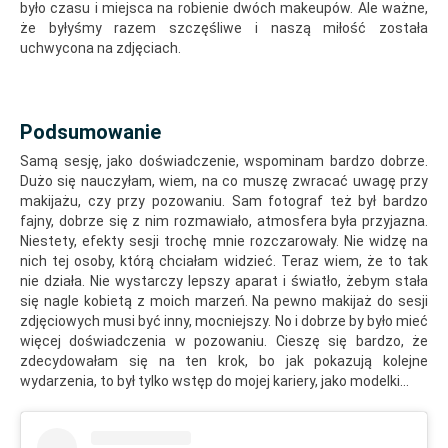
było czasu i miejsca na robienie dwóch makeupów. Ale ważne,
że byłyśmy razem szczęśliwe i naszą miłość została
uchwycona na zdjęciach.
Podsumowanie
Samą sesję, jako doświadczenie, wspominam bardzo dobrze.
Dużo się nauczyłam, wiem, na co muszę zwracać uwagę przy
makijażu, czy przy pozowaniu. Sam fotograf też był bardzo
fajny, dobrze się z nim rozmawiało, atmosfera była przyjazna.
Niestety, efekty sesji trochę mnie rozczarowały. Nie widzę na
nich tej osoby, którą chciałam widzieć. Teraz wiem, że to tak
nie działa. Nie wystarczy lepszy aparat i światło, żebym stała
się nagle kobietą z moich marzeń. Na pewno makijaż do sesji
zdjęciowych musi być inny, mocniejszy. No i dobrze by było mieć
więcej doświadczenia w pozowaniu. Cieszę się bardzo, że
zdecydowałam się na ten krok, bo jak pokazują kolejne
wydarzenia, to był tylko wstęp do mojej kariery, jako modelki…